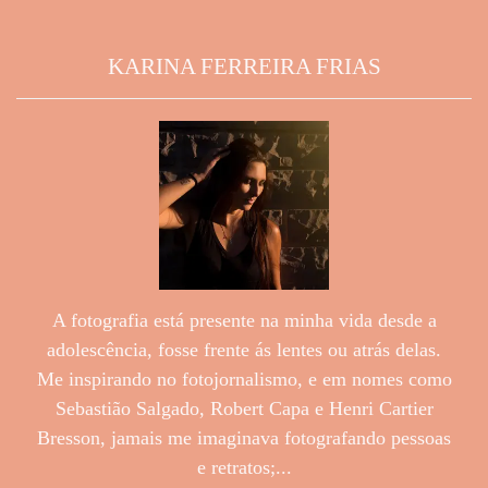
KARINA FERREIRA FRIAS
A fotografia está presente na minha vida desde a
adolescência, fosse frente ás lentes ou atrás delas.
Me inspirando no fotojornalismo, e em nomes como
Sebastião Salgado, Robert Capa e Henri Cartier
Bresson, jamais me imaginava fotografando pessoas
e retratos;...