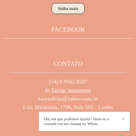
Saiba mais
FACEBOOK
CONTATO
(54) 9 9162-8287
Enviar mensagem
karynafrias@yahoo.com.br
Luiz Michielon, 1796, Sala 503 - Lurdes
Caxias do Sul / RS
Olá, em que podemos ajudar? Sinta-se a
✕
vontade em me chamar no Whats.