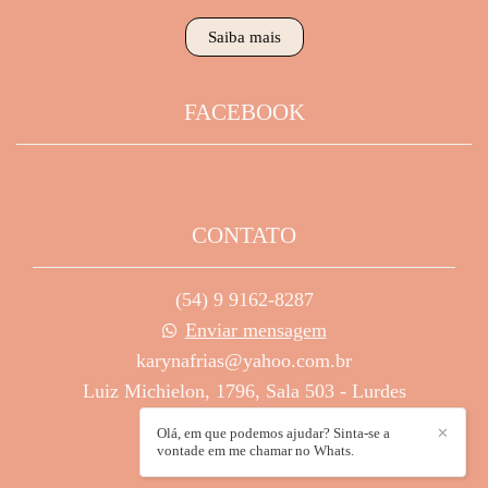
Saiba mais
FACEBOOK
CONTATO
(54) 9 9162-8287
Enviar mensagem
karynafrias@yahoo.com.br
Luiz Michielon, 1796, Sala 503 - Lurdes
Caxias do Sul / RS
Olá, em que podemos ajudar? Sinta-se a
✕
vontade em me chamar no Whats.