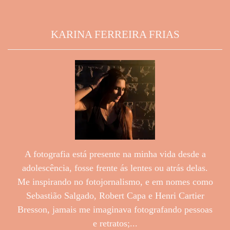
KARINA FERREIRA FRIAS
A fotografia está presente na minha vida desde a
adolescência, fosse frente ás lentes ou atrás delas.
Me inspirando no fotojornalismo, e em nomes como
Sebastião Salgado, Robert Capa e Henri Cartier
Bresson, jamais me imaginava fotografando pessoas
e retratos;...