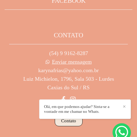
FACEBOOK
CONTATO
(54) 9 9162-8287
Enviar mensagem
karynafrias@yahoo.com.br
Luiz Michielon, 1796, Sala 503 - Lurdes
Caxias do Sul / RS
Olá, em que podemos ajudar? Sinta-se a
✕
vontade em me chamar no Whats.
Contato