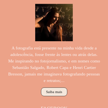
A fotografia está presente na minha vida desde a
adolescência, fosse frente ás lentes ou atrás delas.
Me inspirando no fotojornalismo, e em nomes como
Sebastião Salgado, Robert Capa e Henri Cartier
Bresson, jamais me imaginava fotografando pessoas
e retratos;...
Saiba mais