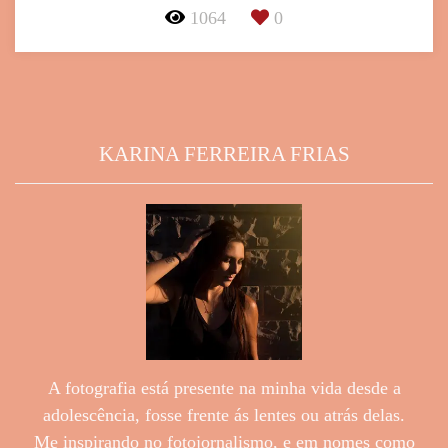
1064
0
KARINA FERREIRA FRIAS
A fotografia está presente na minha vida desde a
adolescência, fosse frente ás lentes ou atrás delas.
Me inspirando no fotojornalismo, e em nomes como