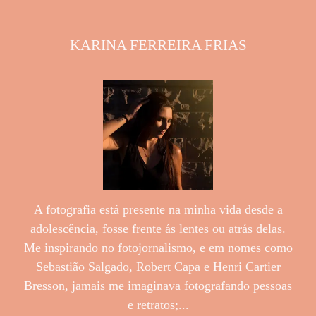
KARINA FERREIRA FRIAS
A fotografia está presente na minha vida desde a
adolescência, fosse frente ás lentes ou atrás delas.
Me inspirando no fotojornalismo, e em nomes como
Sebastião Salgado, Robert Capa e Henri Cartier
Bresson, jamais me imaginava fotografando pessoas
e retratos;...