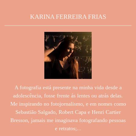
KARINA FERREIRA FRIAS
A fotografia está presente na minha vida desde a
adolescência, fosse frente ás lentes ou atrás delas.
Me inspirando no fotojornalismo, e em nomes como
Sebastião Salgado, Robert Capa e Henri Cartier
Bresson, jamais me imaginava fotografando pessoas
e retratos;...