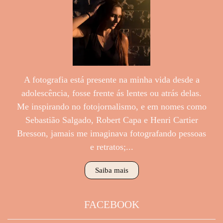
A fotografia está presente na minha vida desde a
adolescência, fosse frente ás lentes ou atrás delas.
Me inspirando no fotojornalismo, e em nomes como
Sebastião Salgado, Robert Capa e Henri Cartier
Bresson, jamais me imaginava fotografando pessoas
e retratos;...
Saiba mais
FACEBOOK