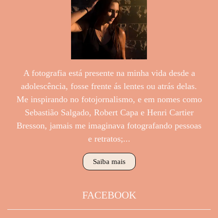
A fotografia está presente na minha vida desde a
adolescência, fosse frente ás lentes ou atrás delas.
Me inspirando no fotojornalismo, e em nomes como
Sebastião Salgado, Robert Capa e Henri Cartier
Bresson, jamais me imaginava fotografando pessoas
e retratos;...
Saiba mais
FACEBOOK