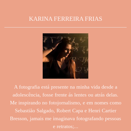
KARINA FERREIRA FRIAS
A fotografia está presente na minha vida desde a
adolescência, fosse frente ás lentes ou atrás delas.
Me inspirando no fotojornalismo, e em nomes como
Sebastião Salgado, Robert Capa e Henri Cartier
Bresson, jamais me imaginava fotografando pessoas
e retratos;...