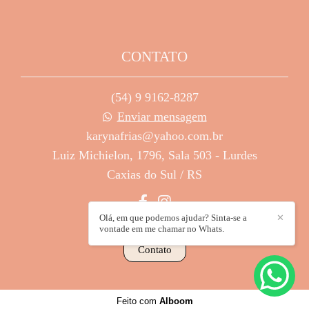
CONTATO
(54) 9 9162-8287
Enviar mensagem
karynafrias@yahoo.com.br
Luiz Michielon, 1796, Sala 503 - Lurdes
Caxias do Sul / RS
Olá, em que podemos ajudar? Sinta-se a
✕
vontade em me chamar no Whats.
Contato
Feito com
Alboom