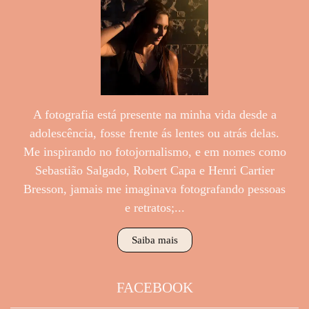
A fotografia está presente na minha vida desde a
adolescência, fosse frente ás lentes ou atrás delas.
Me inspirando no fotojornalismo, e em nomes como
Sebastião Salgado, Robert Capa e Henri Cartier
Bresson, jamais me imaginava fotografando pessoas
e retratos;...
Saiba mais
FACEBOOK