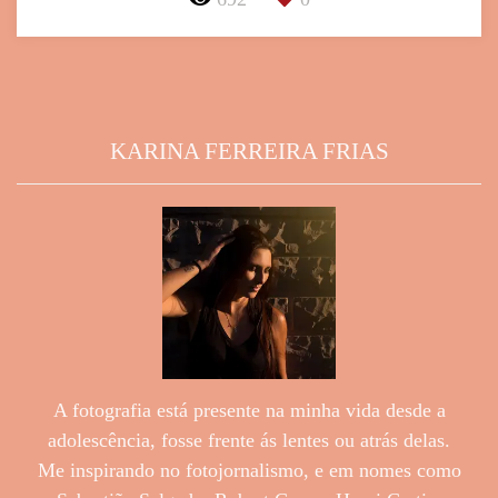
KARINA FERREIRA FRIAS
A fotografia está presente na minha vida desde a
adolescência, fosse frente ás lentes ou atrás delas.
Me inspirando no fotojornalismo, e em nomes como