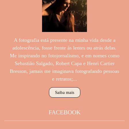
A fotografia está presente na minha vida desde a
adolescência, fosse frente ás lentes ou atrás delas.
Me inspirando no fotojornalismo, e em nomes como
Sebastião Salgado, Robert Capa e Henri Cartier
Bresson, jamais me imaginava fotografando pessoas
e retratos;...
Saiba mais
FACEBOOK