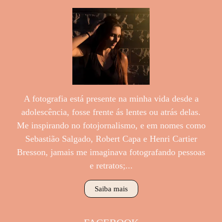
A fotografia está presente na minha vida desde a
adolescência, fosse frente ás lentes ou atrás delas.
Me inspirando no fotojornalismo, e em nomes como
Sebastião Salgado, Robert Capa e Henri Cartier
Bresson, jamais me imaginava fotografando pessoas
e retratos;...
Saiba mais