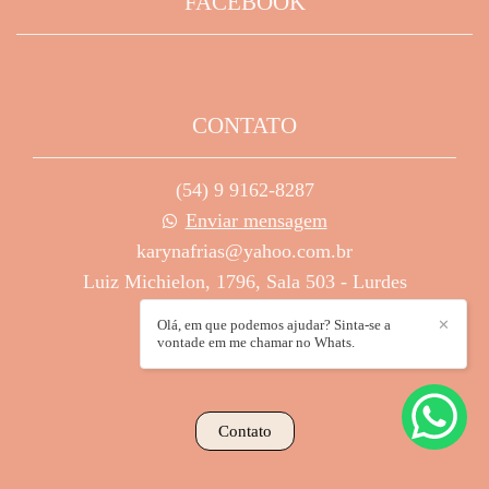
FACEBOOK
CONTATO
(54) 9 9162-8287
Enviar mensagem
karynafrias@yahoo.com.br
Luiz Michielon, 1796, Sala 503 - Lurdes
Caxias do Sul / RS
Olá, em que podemos ajudar? Sinta-se a
✕
vontade em me chamar no Whats.
Contato