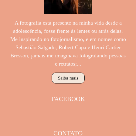
A fotografia está presente na minha vida desde a
adolescência, fosse frente ás lentes ou atrás delas.
Me inspirando no fotojornalismo, e em nomes como
Sebastião Salgado, Robert Capa e Henri Cartier
Bresson, jamais me imaginava fotografando pessoas
e retratos;...
Saiba mais
FACEBOOK
CONTATO