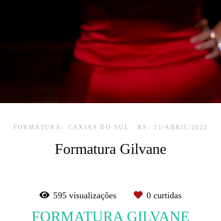
FORMATURA
CAXIAS DO SUL - RS
11/ABRIL/2022
Formatura Gilvane
595
visualizações
0
curtidas
FORMATURA GILVANE