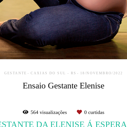
GESTANTE
CAXIAS DO SUL - RS
18/NOVEMBRO/2022
Ensaio Gestante Elenise
564
visualizações
0
curtidas
ESTANTE DA ELENISE Á ESPERA