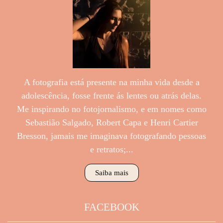
A fotografia está presente na minha vida desde a
adolescência, fosse frente ás lentes ou atrás delas.
Me inspirando no fotojornalismo, e em nomes como
Sebastião Salgado, Robert Capa e Henri Cartier
Bresson, jamais me imaginava fotografando pessoas
e retratos;...
Saiba mais
FACEBOOK