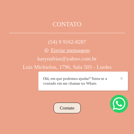
CONTATO
(54) 9 9162-8287
Enviar mensagem
karynafrias@yahoo.com.br
Luiz Michielon, 1796, Sala 503 - Lurdes
Caxias do Sul / RS
Olá, em que podemos ajudar? Sinta-se a
✕
vontade em me chamar no Whats.
Contato
Feito com
Alboom