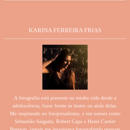
KARINA FERREIRA FRIAS
A fotografia está presente na minha vida desde a
adolescência, fosse frente ás lentes ou atrás delas.
Me inspirando no fotojornalismo, e em nomes como
Sebastião Salgado, Robert Capa e Henri Cartier
Bresson, jamais me imaginava fotografando pessoas