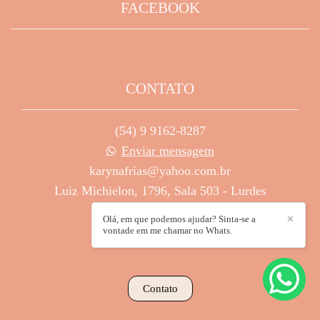
FACEBOOK
CONTATO
(54) 9 9162-8287
Enviar mensagem
karynafrias@yahoo.com.br
Luiz Michielon, 1796, Sala 503 - Lurdes
Caxias do Sul / RS
Olá, em que podemos ajudar? Sinta-se a
✕
vontade em me chamar no Whats.
Contato