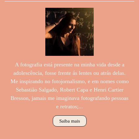
A fotografia está presente na minha vida desde a
adolescência, fosse frente ás lentes ou atrás delas.
Me inspirando no fotojornalismo, e em nomes como
Sebastião Salgado, Robert Capa e Henri Cartier
Bresson, jamais me imaginava fotografando pessoas
e retratos;...
Saiba mais