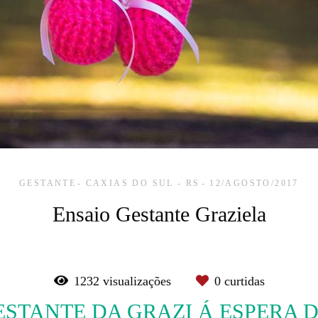
GESTANTE
CAXIAS DO SUL - RS
12/AGOSTO/2017
Ensaio Gestante Graziela
1232
visualizações
0
curtidas
ESTANTE DA GRAZI Á ESPERA 