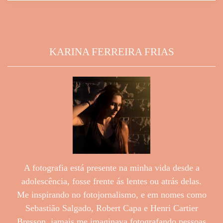
KARINA FERREIRA FRIAS
A fotografia está presente na minha vida desde a
adolescência, fosse frente ás lentes ou atrás delas.
Me inspirando no fotojornalismo, e em nomes como
Sebastião Salgado, Robert Capa e Henri Cartier
Bresson, jamais me imaginava fotografando pessoas