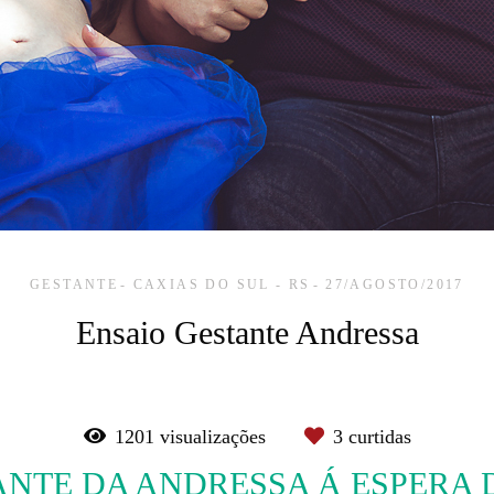
GESTANTE
CAXIAS DO SUL - RS
27/AGOSTO/2017
Ensaio Gestante Andressa
1201
visualizações
3
curtidas
ANTE DA ANDRESSA Á ESPERA