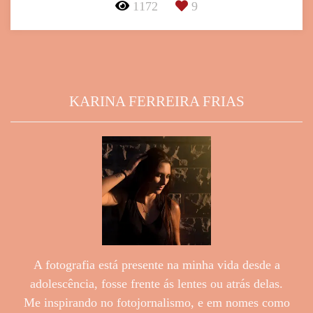
1172
9
KARINA FERREIRA FRIAS
A fotografia está presente na minha vida desde a
adolescência, fosse frente ás lentes ou atrás delas.
Me inspirando no fotojornalismo, e em nomes como