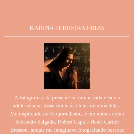
KARINA FERREIRA FRIAS
A fotografia está presente na minha vida desde a
adolescência, fosse frente ás lentes ou atrás delas.
Me inspirando no fotojornalismo, e em nomes como
Sebastião Salgado, Robert Capa e Henri Cartier
Bresson, jamais me imaginava fotografando pessoas