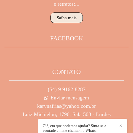
e retratos;...
Saiba mais
FACEBOOK
CONTATO
(54) 9 9162-8287
Enviar mensagem
karynafrias@yahoo.com.br
Luiz Michielon, 1796, Sala 503 - Lurdes
Caxias do Sul / RS
Olá, em que podemos ajudar? Sinta-se a
✕
vontade em me chamar no Whats.