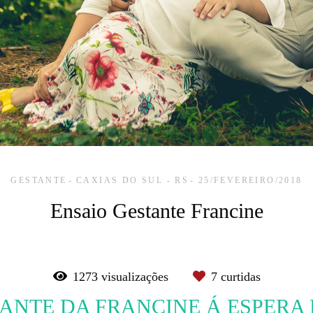
GESTANTE
CAXIAS DO SUL - RS
25/FEVEREIRO/2018
Ensaio Gestante Francine
1273
visualizações
7
curtidas
TANTE DA FRANCINE Á ESPERA