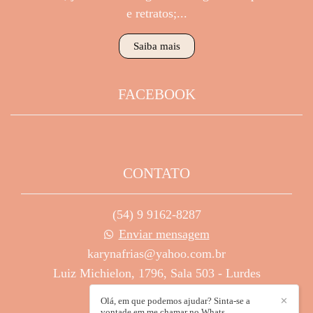
e retratos;...
Saiba mais
FACEBOOK
CONTATO
(54) 9 9162-8287
Enviar mensagem
karynafrias@yahoo.com.br
Luiz Michielon, 1796, Sala 503 - Lurdes
Caxias do Sul / RS
Olá, em que podemos ajudar? Sinta-se a
✕
vontade em me chamar no Whats.