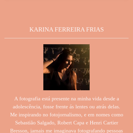
KARINA FERREIRA FRIAS
A fotografia está presente na minha vida desde a
adolescência, fosse frente ás lentes ou atrás delas.
Me inspirando no fotojornalismo, e em nomes como
Sebastião Salgado, Robert Capa e Henri Cartier
Bresson, jamais me imaginava fotografando pessoas