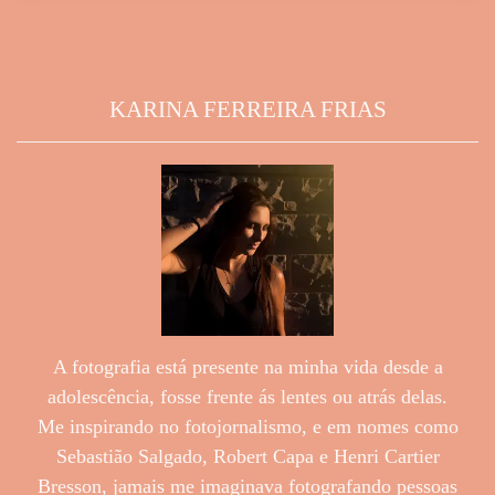
KARINA FERREIRA FRIAS
A fotografia está presente na minha vida desde a
adolescência, fosse frente ás lentes ou atrás delas.
Me inspirando no fotojornalismo, e em nomes como
Sebastião Salgado, Robert Capa e Henri Cartier
Bresson, jamais me imaginava fotografando pessoas