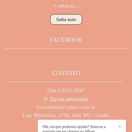
e retratos;...
Saiba mais
FACEBOOK
CONTATO
(54) 9 9162-8287
Enviar mensagem
karynafrias@yahoo.com.br
Luiz Michielon, 1796, Sala 503 - Lurdes
Caxias do Sul / RS
Olá, em que podemos ajudar? Sinta-se a
✕
vontade em me chamar no Whats.