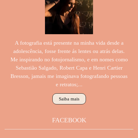
A fotografia está presente na minha vida desde a
adolescência, fosse frente ás lentes ou atrás delas.
Me inspirando no fotojornalismo, e em nomes como
Sebastião Salgado, Robert Capa e Henri Cartier
Bresson, jamais me imaginava fotografando pessoas
e retratos;...
Saiba mais
FACEBOOK