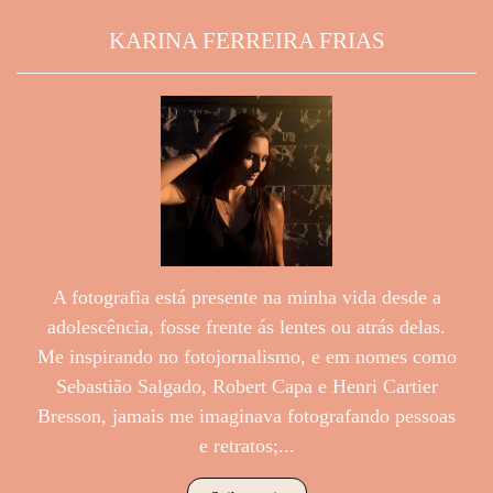
KARINA FERREIRA FRIAS
A fotografia está presente na minha vida desde a
adolescência, fosse frente ás lentes ou atrás delas.
Me inspirando no fotojornalismo, e em nomes como
Sebastião Salgado, Robert Capa e Henri Cartier
Bresson, jamais me imaginava fotografando pessoas
e retratos;...