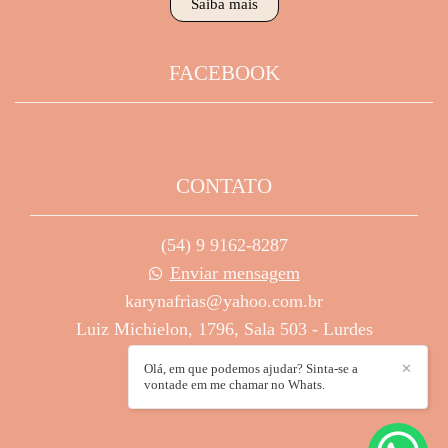
Saiba mais
FACEBOOK
CONTATO
(54) 9 9162-8287
Enviar mensagem
karynafrias@yahoo.com.br
Luiz Michielon, 1796, Sala 503 - Lurdes
Caxias do Sul / RS
Olá, em que podemos ajudar? Sinta-se a
✕
vontade em me chamar no Whats.