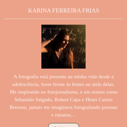
KARINA FERREIRA FRIAS
A fotografia está presente na minha vida desde a
adolescência, fosse frente ás lentes ou atrás delas.
Me inspirando no fotojornalismo, e em nomes como
Sebastião Salgado, Robert Capa e Henri Cartier
Bresson, jamais me imaginava fotografando pessoas
e retratos;...