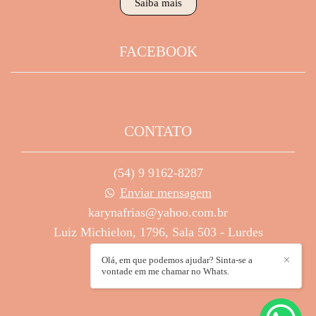
Saiba mais
FACEBOOK
CONTATO
(54) 9 9162-8287
Enviar mensagem
karynafrias@yahoo.com.br
Luiz Michielon, 1796, Sala 503 - Lurdes
Caxias do Sul / RS
Olá, em que podemos ajudar? Sinta-se a
✕
vontade em me chamar no Whats.