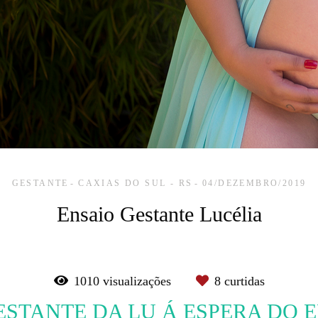
GESTANTE
CAXIAS DO SUL - RS
04/DEZEMBRO/2019
Ensaio Gestante Lucélia
1010
visualizações
8
curtidas
ESTANTE DA LU Á ESPERA DO 