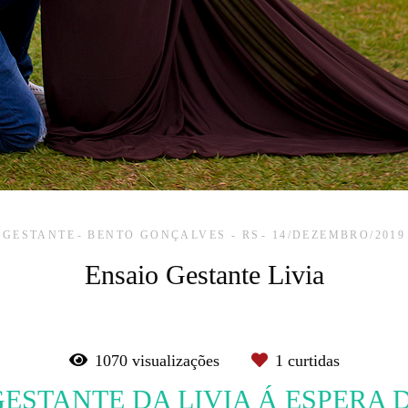
GESTANTE
BENTO GONÇALVES - RS
14/DEZEMBRO/2019
Ensaio Gestante Livia
1070
visualizações
1
curtidas
GESTANTE DA LIVIA Á ESPERA