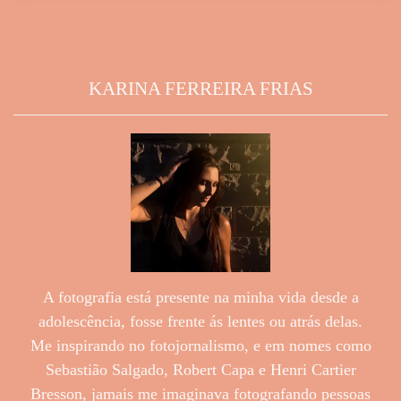
KARINA FERREIRA FRIAS
A fotografia está presente na minha vida desde a
adolescência, fosse frente ás lentes ou atrás delas.
Me inspirando no fotojornalismo, e em nomes como
Sebastião Salgado, Robert Capa e Henri Cartier
Bresson, jamais me imaginava fotografando pessoas