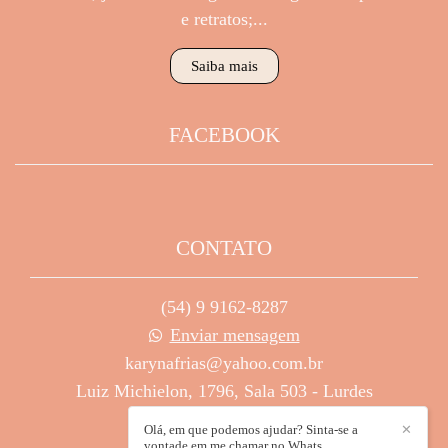
e retratos;...
Saiba mais
FACEBOOK
CONTATO
(54) 9 9162-8287
Enviar mensagem
karynafrias@yahoo.com.br
Luiz Michielon, 1796, Sala 503 - Lurdes
Caxias do Sul / RS
Olá, em que podemos ajudar? Sinta-se a
✕
vontade em me chamar no Whats.