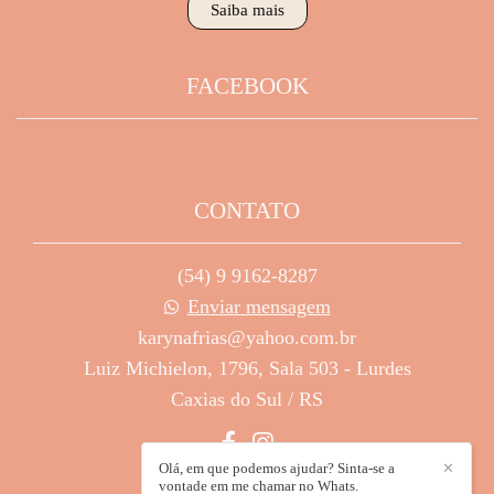
Saiba mais
FACEBOOK
CONTATO
(54) 9 9162-8287
Enviar mensagem
karynafrias@yahoo.com.br
Luiz Michielon, 1796, Sala 503 - Lurdes
Caxias do Sul / RS
Olá, em que podemos ajudar? Sinta-se a
✕
vontade em me chamar no Whats.