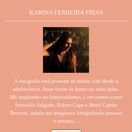
KARINA FERREIRA FRIAS
A fotografia está presente na minha vida desde a
adolescência, fosse frente ás lentes ou atrás delas.
Me inspirando no fotojornalismo, e em nomes como
Sebastião Salgado, Robert Capa e Henri Cartier
Bresson, jamais me imaginava fotografando pessoas
e retratos;...