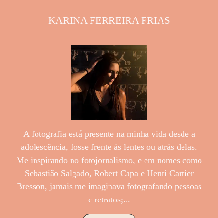
KARINA FERREIRA FRIAS
A fotografia está presente na minha vida desde a
adolescência, fosse frente ás lentes ou atrás delas.
Me inspirando no fotojornalismo, e em nomes como
Sebastião Salgado, Robert Capa e Henri Cartier
Bresson, jamais me imaginava fotografando pessoas
e retratos;...