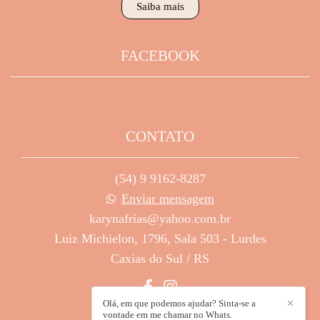
Saiba mais
FACEBOOK
CONTATO
(54) 9 9162-8287
Enviar mensagem
karynafrias@yahoo.com.br
Luiz Michielon, 1796, Sala 503 - Lurdes
Caxias do Sul / RS
Olá, em que podemos ajudar? Sinta-se a
✕
vontade em me chamar no Whats.