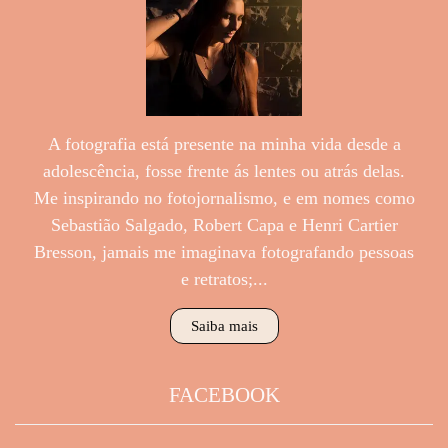
A fotografia está presente na minha vida desde a
adolescência, fosse frente ás lentes ou atrás delas.
Me inspirando no fotojornalismo, e em nomes como
Sebastião Salgado, Robert Capa e Henri Cartier
Bresson, jamais me imaginava fotografando pessoas
e retratos;...
Saiba mais
FACEBOOK