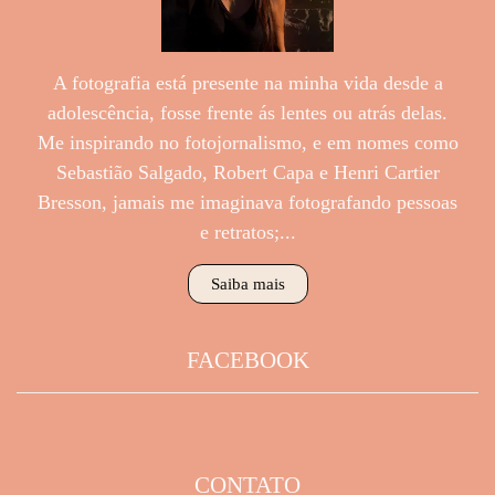
A fotografia está presente na minha vida desde a
adolescência, fosse frente ás lentes ou atrás delas.
Me inspirando no fotojornalismo, e em nomes como
Sebastião Salgado, Robert Capa e Henri Cartier
Bresson, jamais me imaginava fotografando pessoas
e retratos;...
Saiba mais
FACEBOOK
CONTATO