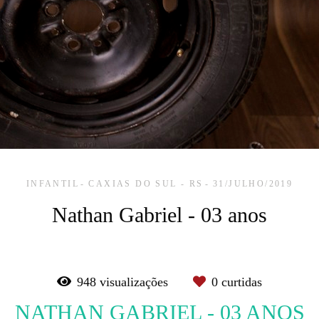
INFANTIL
CAXIAS DO SUL - RS
31/JULHO/2019
Nathan Gabriel - 03 anos
948
visualizações
0
curtidas
NATHAN GABRIEL - 03 ANOS