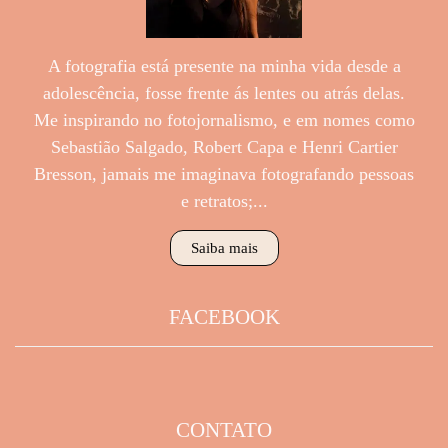
A fotografia está presente na minha vida desde a
adolescência, fosse frente ás lentes ou atrás delas.
Me inspirando no fotojornalismo, e em nomes como
Sebastião Salgado, Robert Capa e Henri Cartier
Bresson, jamais me imaginava fotografando pessoas
e retratos;...
Saiba mais
FACEBOOK
CONTATO