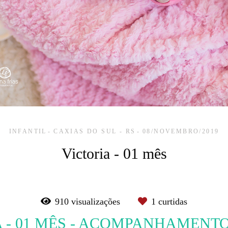
INFANTIL
CAXIAS DO SUL - RS
08/NOVEMBRO/2019
Victoria - 01 mês
910
visualizações
1
curtidas
A - 01 MÊS - ACOMPANHAMENT