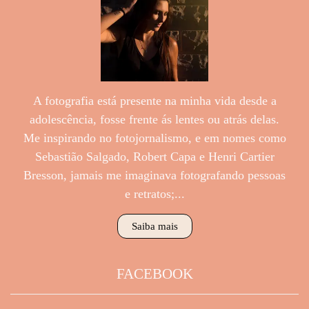
A fotografia está presente na minha vida desde a
adolescência, fosse frente ás lentes ou atrás delas.
Me inspirando no fotojornalismo, e em nomes como
Sebastião Salgado, Robert Capa e Henri Cartier
Bresson, jamais me imaginava fotografando pessoas
e retratos;...
Saiba mais
FACEBOOK