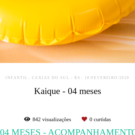
INFANTIL
CAXIAS DO SUL - RS
18/FEVEREIRO/2020
Kaique - 04 meses
842
visualizações
0
curtidas
- 04 MESES - ACOMPANHAMENT