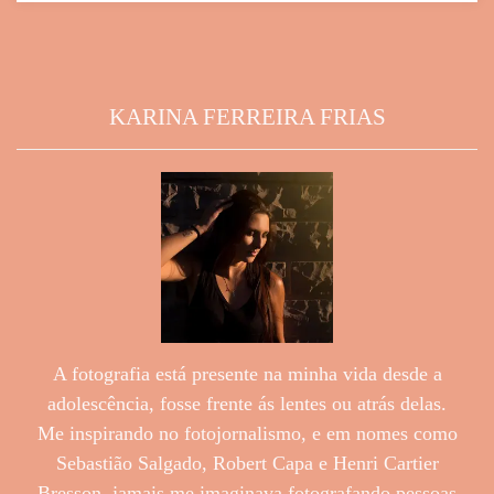
KARINA FERREIRA FRIAS
A fotografia está presente na minha vida desde a
adolescência, fosse frente ás lentes ou atrás delas.
Me inspirando no fotojornalismo, e em nomes como
Sebastião Salgado, Robert Capa e Henri Cartier
Bresson, jamais me imaginava fotografando pessoas