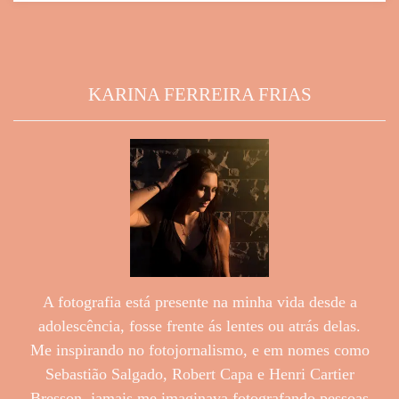
KARINA FERREIRA FRIAS
A fotografia está presente na minha vida desde a
adolescência, fosse frente ás lentes ou atrás delas.
Me inspirando no fotojornalismo, e em nomes como
Sebastião Salgado, Robert Capa e Henri Cartier
Bresson, jamais me imaginava fotografando pessoas