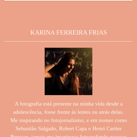
KARINA FERREIRA FRIAS
A fotografia está presente na minha vida desde a
adolescência, fosse frente ás lentes ou atrás delas.
Me inspirando no fotojornalismo, e em nomes como
Sebastião Salgado, Robert Capa e Henri Cartier
Bresson, jamais me imaginava fotografando pessoas