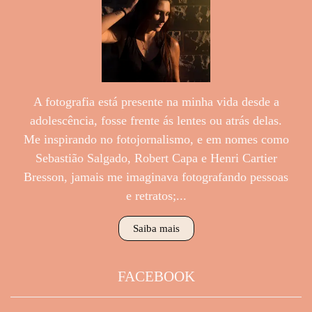
A fotografia está presente na minha vida desde a
adolescência, fosse frente ás lentes ou atrás delas.
Me inspirando no fotojornalismo, e em nomes como
Sebastião Salgado, Robert Capa e Henri Cartier
Bresson, jamais me imaginava fotografando pessoas
e retratos;...
Saiba mais
FACEBOOK