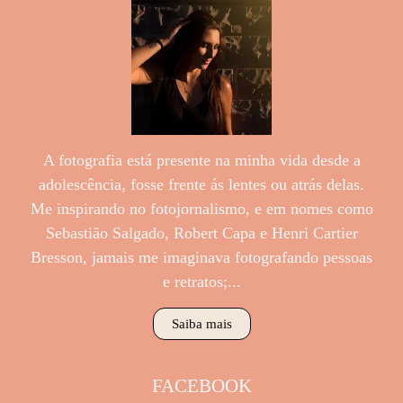
A fotografia está presente na minha vida desde a
adolescência, fosse frente ás lentes ou atrás delas.
Me inspirando no fotojornalismo, e em nomes como
Sebastião Salgado, Robert Capa e Henri Cartier
Bresson, jamais me imaginava fotografando pessoas
e retratos;...
Saiba mais
FACEBOOK