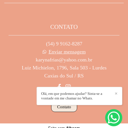
CONTATO
(54) 9 9162-8287
Enviar mensagem
karynafrias@yahoo.com.br
Luiz Michielon, 1796, Sala 503 - Lurdes
Caxias do Sul / RS
Olá, em que podemos ajudar? Sinta-se a
✕
vontade em me chamar no Whats.
Contato