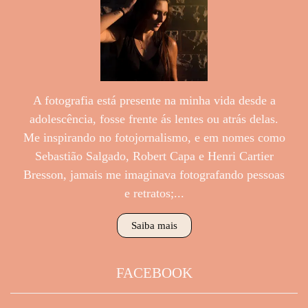
A fotografia está presente na minha vida desde a
adolescência, fosse frente ás lentes ou atrás delas.
Me inspirando no fotojornalismo, e em nomes como
Sebastião Salgado, Robert Capa e Henri Cartier
Bresson, jamais me imaginava fotografando pessoas
e retratos;...
Saiba mais
FACEBOOK