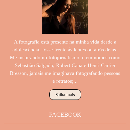
A fotografia está presente na minha vida desde a
adolescência, fosse frente ás lentes ou atrás delas.
Me inspirando no fotojornalismo, e em nomes como
Sebastião Salgado, Robert Capa e Henri Cartier
Bresson, jamais me imaginava fotografando pessoas
e retratos;...
Saiba mais
FACEBOOK