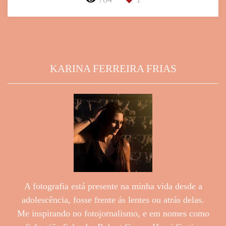
KARINA FERREIRA FRIAS
A fotografia está presente na minha vida desde a
adolescência, fosse frente ás lentes ou atrás delas.
Me inspirando no fotojornalismo, e em nomes como